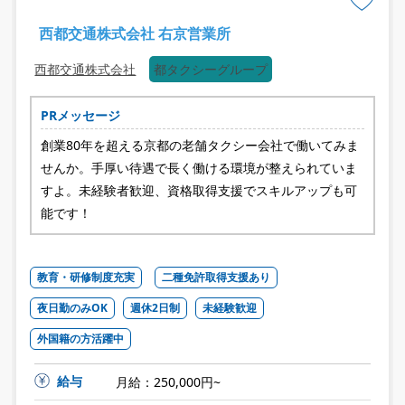
西都交通株式会社 右京営業所
西都交通株式会社
都タクシーグループ
PRメッセージ
創業80年を超える京都の老舗タクシー会社で働いてみま
せんか。手厚い待遇で長く働ける環境が整えられていま
すよ。未経験者歓迎、資格取得支援でスキルアップも可
能です！
教育・研修制度充実
二種免許取得支援あり
夜日勤のみOK
週休2日制
未経験歓迎
外国籍の方活躍中
給与
月給：250,000円~