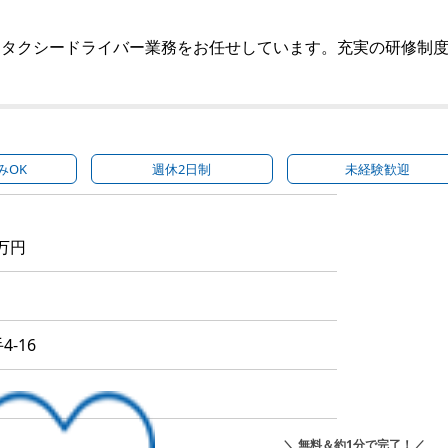
ドタクシードライバー業務をお任せしています。充実の研修制
みOK
週休2日制
未経験歓迎
万円
-16
＼ 無料＆約1分で完了！／