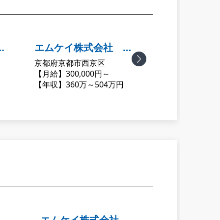
エムケイ株式会社 洛
エムケイ株式
京都府京都市西京区
京都府宇治市
西営業所
治城陽営業所
Next
【月給】300,000円～
【月給】300,000
【年収】360万～504万円
【年収】360万～5
エムケイ株式会社 伏
エムケイ株式