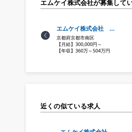
エムケイ株式会社が募集して
イ株式会社 宇
エムケイ株式会社 国
治市
京都府京都市南区
営業所
道十条営業所
Previous
0,000円～
【月給】300,000円～
0万～504万円
【年収】360万～504万円
近くの似ている求人
一交通株式会
エムケイ株式会社 宇