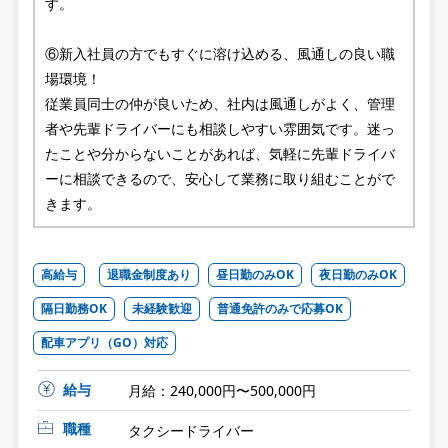
す。
⑥新入社員の方でもすぐに溶け込める、風通しの良い職
場環境！
従業員同士の仲が良いため、社内は風通しがよく、管理
者や先輩ドライバーにも相談しやすい雰囲気です。迷っ
たことや分からないことがあれば、気軽に先輩ドライバ
ーに相談できるので、安心して業務に取り組むことがで
きます。
高給与
退職金制度あり
昼日勤のみOK
夜日勤のみOK
隔日勤務OK
未経験歓迎
普通免許のみで応募OK
配車アプリ（GO）対応
給与
月給：240,000円〜500,000円
職種
タクシードライバー