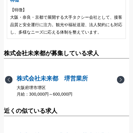
【特徴】
大阪・奈良・京都で展開する大手タクシー会社として、接客
品質と安全運行に注力。観光や福祉送迎、法人契約にも対応
し、多様なニーズに応える体制を整えています。
株式会社未来都が募集している求人
株式会社未来都 堺営業所
Previous
Next
大阪府堺市堺区
月給：300,000円～600,000円
月
近くの似ている求人