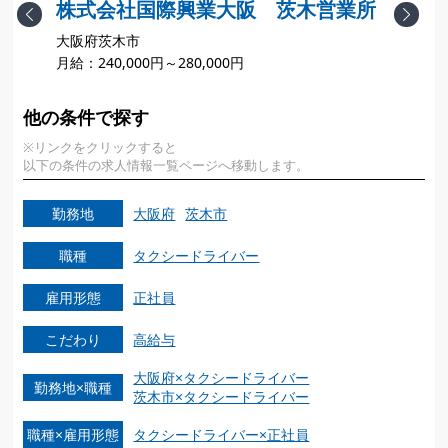
株式会社国際興業大阪 茨木営業所
Previous
Next
大阪府茨木市
月給：240,000円～280,000円
月
他の条件で探す
※リンクをクリックすると
以下の条件の求人情報一覧ページへ移動します。
勤務地
大阪府
茨木市
職種
タクシードライバー
雇用形態
正社員
こだわり
高給与
大阪府×タクシードライバー
勤務地×職種
茨木市×タクシードライバー
職種×雇用形態
タクシードライバー×正社員