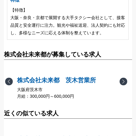
【特徴】
大阪・奈良・京都で展開する大手タクシー会社として、接客
品質と安全運行に注力。観光や福祉送迎、法人契約にも対応
し、多様なニーズに応える体制を整えています。
株式会社未来都が募集している求人
株式会社未来都 茨木営業所
Previous
Next
大阪府茨木市
月給：300,000円～600,000円
月
近くの似ている求人