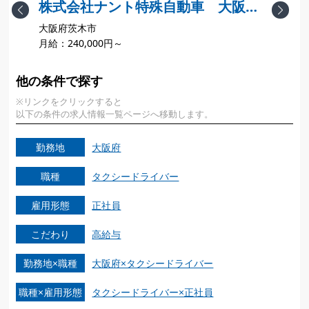
株式会社ナント特殊自動車 大阪支
Previous
Next
大阪府茨木市
店
月給：240,000円～
月
他の条件で探す
※リンクをクリックすると
以下の条件の求人情報一覧ページへ移動します。
勤務地
大阪府
職種
タクシードライバー
雇用形態
正社員
こだわり
高給与
勤務地×職種
大阪府×タクシードライバー
職種×雇用形態
タクシードライバー×正社員