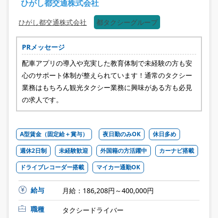
ひがし都交通株式会社
ひがし都交通株式会社
都タクシーグループ
PRメッセージ
配車アプリの導入や充実した教育体制で未経験の方も安
心のサポート体制が整えられています！通常のタクシー
業務はもちろん観光タクシー業務に興味がある方も必見
の求人です。
A型賃金（固定給＋賞与）
夜日勤のみOK
休日多め
週休2日制
未経験歓迎
外国籍の方活躍中
カーナビ搭載
ドライブレコーダー搭載
マイカー通勤OK
給与
月給：186,208円～400,000円
職種
タクシードライバー